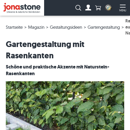
Anzahl Produkte
Suche:
MENU
Zum Account
Me
Ra
au
Startseite
Magazin
Gestaltungsideen
Gartengestaltung
Na
Gartengestaltung mit
Rasenkanten
Schöne und praktische Akzente mit Naturstein-
Rasenkanten