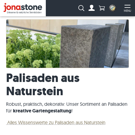
Anzahl Produkte
Suche:
MENU
Zum Account
Me
Palisaden aus
Naturstein
Robust, praktisch, dekorativ: Unser Sortiment an Palisaden
für
kreative Gartengestaltung
!
Alles Wissenswerte zu Palisaden aus Naturstein