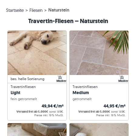
Naturstein
Startseite
Fliesen
Travertin-Fliesen – Naturstein
bes. helle Sortierung
Muster
Muster
Travertinfliesen
Travertinfliesen
Light
Medium
fein getrommelt
getrommelt
49,94 €/m²
44,95 €/m²
Versand frei ab 5.000€
sonst 149€.
Versand frei ab 5.000€
sonst 149€.
Preise inkl. 19 % MwSt.
Preise inkl. 19 % MwSt.