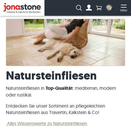
Anzahl Produkte
Suche:
MENU
Zum Account
Me
Natursteinfliesen
Natursteinfliesen in
Top-Qualität
: mediterran, modern
oder rustikal.
Entdecken Sie unser Sortiment an pflegeleichten
Natursteinfliesen aus Travertin, Kalkstein & Co!
Alles Wissenswerte zu Natursteinfliesen