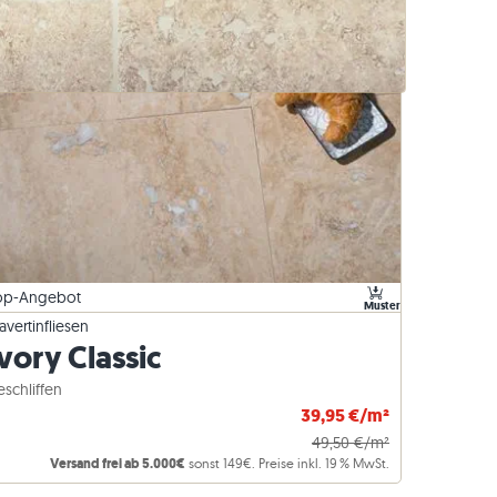
Basalt-Rasenkanten
op-Angebot
Muster
avertinfliesen
vory Classic
eschliffen
39,95 €/m²
49,50 €/m²
Versand frei ab 5.000€
sonst 149€. Preise inkl. 19 % MwSt.