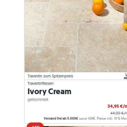
Marmorfliesen
Marmorplatten
Bestellung ändern & Stornieren
Gartengestaltung
Graue Fli
Graue Ter
Kalkstein
Quarzit
Antike Fliesen
Quarzitplatten
Musterversand
Wohnstile
Sandstein
Mosaikfliesen
Gneisplatten
Lieferung & Transport
Kundenimpressionen
Schiefer
Verblender
Basaltplatten
Videos
Travertin
Polygonalplatten
Poolumrandung
Travertin zum Spitzenpreis
M
Travertinfliesen
Ivory Cream
getrommelt
34,95 €/
44,99 €/
Versand frei ab 5.000€
sonst 149€. Preise inkl. 19 % Mw