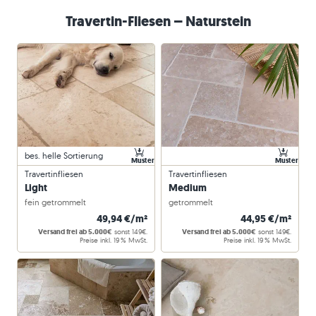
Travertin-Fliesen – Naturstein
bes. helle Sortierung
Muster
Muster
Travertinfliesen
Travertinfliesen
Light
Medium
fein getrommelt
getrommelt
49,94 €/m²
44,95 €/m²
Versand frei ab 5.000€
sonst 149€.
Versand frei ab 5.000€
sonst 149€.
Preise inkl. 19 % MwSt.
Preise inkl. 19 % MwSt.