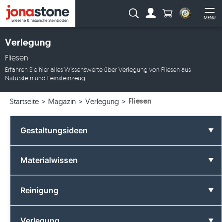
Anzahl Produkte
Suche:
MENU
Zum Account
Me
Verlegung
Fliesen
Erfahren Sie hier alles Wissenswerte über Verlegung von Fliesen aus
Naturstein und Feinsteinzeug!
Fliesen
Startseite
Magazin
Verlegung
Gestaltungsideen
Alle Gestaltungsideen
Materialwissen
Badezimmer
Alle Materialwissen
Reinigung
Farben
Basalt
Alle Reinigung
Verlegung
Formate