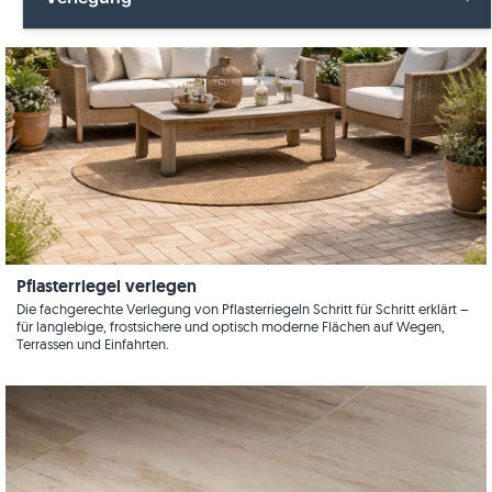
Feinsteinzeug
Fliesen
Gartengestaltung
Alle Verlegung
Granit
Terrassenplatten
Küche
Fliesen
Holzoptik
Kundenimpressionen
Gartenbau
Kalkstein
Panoramatour
Terrassenplatten
Marmor
Pool
Videos
Naturstein
Pflasterriegel verlegen
Terrasse
Quarzit
Die fachgerechte Verlegung von Pflasterriegeln Schritt für Schritt erklärt –
für langlebige, frostsichere und optisch moderne Flächen auf Wegen,
Treppe
Terrassen und Einfahrten.
Sandstein
Videos
Schiefer
Wandgestaltung
Travertin
Wohnräume