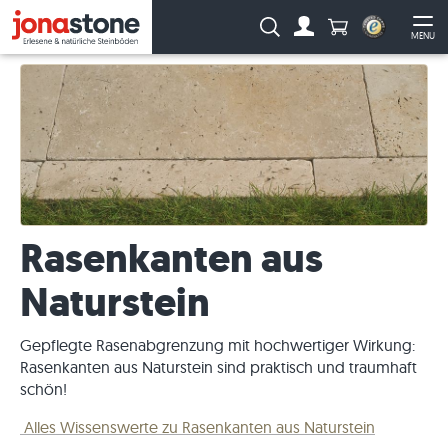
Anzahl Produkte
Suche:
MENU
Zum Account
Me
Rasenkanten aus
Naturstein
Gepflegte Rasenabgrenzung mit hochwertiger Wirkung:
Rasenkanten aus Naturstein sind praktisch und traumhaft
schön!
Alles Wissenswerte zu Rasenkanten aus Naturstein