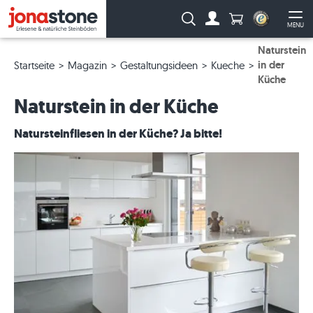
Anzahl Produkte
Suche:
MENU
Zum Account
Me
Naturstein
in der
Startseite
Magazin
Gestaltungsideen
Kueche
Küche
Naturstein in der Küche
Natursteinfliesen in der Küche? Ja bitte!