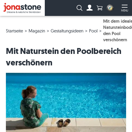
Anzahl Produkte
Suche:
MENU
Zum Account
Me
Mit dem ideal
Natursteinbod
Startseite
Magazin
Gestaltungsideen
Pool
den Pool
verschönern
Mit Naturstein den Poolbereich
verschönern