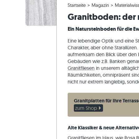
Startseite
Magazin
Materialwis
Quarzitfliesen
Kalksteinplatten
Reklamieren & Nachbestellen
Panoramatour
Beige Fli
Beige Ter
Gneis-Blo
Marmor
Granitboden: der 
Marmorfliesen
Marmorplatten
Bestellung ändern & Stornieren
Gartengestaltung
Graue Fli
Graue Ter
Kalkstein
Quarzit
Antike Fliesen
Quarzitplatten
Musterversand
Wohnstile
Sandstein
Ein Natursteinboden für die E
Mosaikfliesen
Gneisplatten
Lieferung & Transport
Kundenimpressionen
Schiefer
Eine lebendige Optik und eine Str
Verblender
Basaltplatten
Videos
Travertin
Charakter, aber ohne Starallüren
aufmerksam den Blick über den B
Polygonalplatten
Gebäuden wie z.B. Banken genauer
Poolumrandung
Granitfliesen
in unserem alltägli
Räumlichkeiten, omnipräsent sind
nicht nur extrem langlebig, sond
Granitplatten für Ihre Terrass
zum Shop
Alte Klassiker & neue Alternati
Granitfliesen im Haus, wie Rosa B