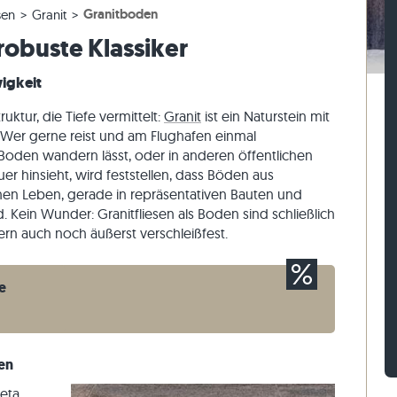
Granitboden
sen
Granit
esen
rassenplatten
ckstufen
Kalkstein-Pflastersteine
Travertin-Mauersteine
robuste Klassiker
esen
rassenplatten
-Blockstufen
Quarzit-Pflastersteine
Quarzit-Mauersteine
Gneis-Pflastersteine
Gneis-Mauersteine
wigkeit
Pflasterriegel
Verblender außen
uktur, die Tiefe vermittelt:
Granit
ist ein Naturstein mit
. Wer gerne reist und am Flughafen einmal
oden wandern lässt, oder in anderen öffentlichen
 hinsieht, wird feststellen, dass Böden aus
chen Leben, gerade in repräsentativen Bauten und
. Kein Wunder: Granitfliesen als Boden sind schließlich
ern auch noch äußerst verschleißfest.
e
ven
eta,