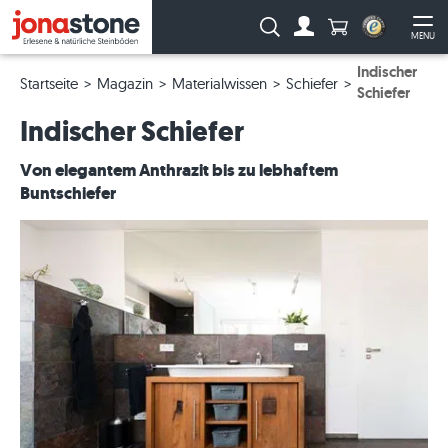
Anzahl Produkte
Suche:
MENU
Zum Account
Me
Indischer
Startseite
Magazin
Materialwissen
Schiefer
Schiefer
Indischer Schiefer
Von elegantem Anthrazit bis zu lebhaftem
Buntschiefer