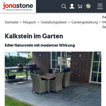
Anzahl Produkte
Suche:
MENU
Zum Account
Me
Ka
i
Startseite
Magazin
Gestaltungsideen
Gartengestaltung
Ga
Kalkstein im Garten
Edler Naturstein mit moderner Wirkung