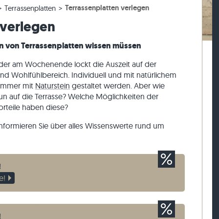
Terrassenplatten verlegen
Terrassenplatten
esen
rassenplatten
ckstufen
Kalkstein-Pflastersteine
Travertin-Mauersteine
 verlegen
esen
rassenplatten
-Blockstufen
Quarzit-Pflastersteine
Quarzit-Mauersteine
Gneis-Pflastersteine
Gneis-Mauersteine
en von Terrassenplatten wissen müssen
Pflasterriegel
Verblender außen
er am Wochenende lockt die Auszeit auf der
nd Wohlfühlbereich. Individuell und mit natürlichem
immer mit
Naturstein
gestaltet werden. Aber wie
n auf die Terrasse? Welche Möglichkeiten der
rteile haben diese?
nformieren Sie über alles Wissenswerte rund um
!
e!
!