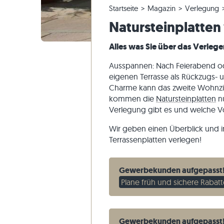
Startseite
Magazin
Verlegung
Quarzitfliesen
Kalksteinplatten
Reklamieren & Nachbestellen
Panoramatour
Beige Fli
Beige Ter
Gneis-Blo
Marmor
Natursteinplatten
Marmorfliesen
Marmorplatten
Bestellung ändern & Stornieren
Gartengestaltung
Graue Fli
Graue Ter
Kalkstein
Quarzit
Antike Fliesen
Quarzitplatten
Musterversand
Wohnstile
Sandstein
Alles was Sie über das Verleg
Mosaikfliesen
Gneisplatten
Lieferung & Transport
Kundenimpressionen
Schiefer
Ausspannen: Nach Feierabend od
Verblender
Basaltplatten
Videos
Travertin
eigenen Terrasse als Rückzugs- u
Charme kann das zweite Wohnz
Polygonalplatten
kommen die
Natursteinplatten
nu
Poolumrandung
Verlegung gibt es und welche Vo
Wir geben einen Überblick und i
Terrassenplatten verlegen!
Gewerbekunden aufgepasst
Plane früh und sichere Rabatt
Gewerbekunden aufgepasst