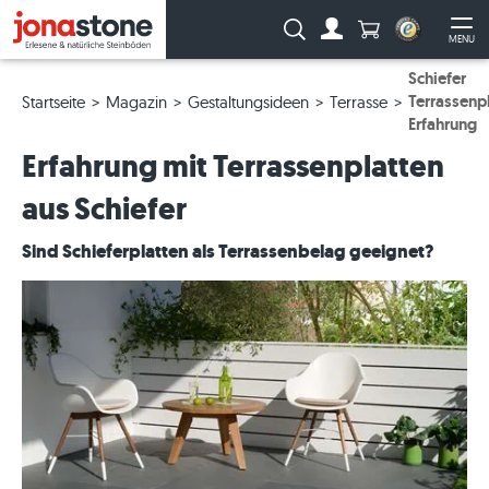
Anzahl Produkte
Suche:
MENU
Zum Account
Me
Schiefer
Terrassenp
Startseite
Magazin
Gestaltungsideen
Terrasse
Erfahrung
Erfahrung mit Terrassenplatten
aus Schiefer
Sind Schieferplatten als Terrassenbelag geeignet?