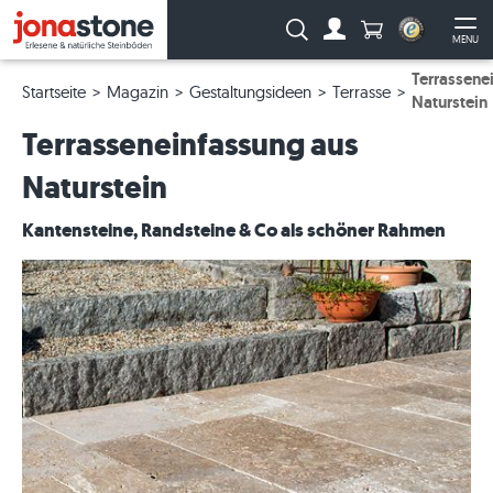
Anzahl Produkte
Suche:
MENU
Zum Account
Me
Terrassene
Startseite
Magazin
Gestaltungsideen
Terrasse
Naturstein
Terrasseneinfassung aus
Naturstein
Kantensteine, Randsteine & Co als schöner Rahmen