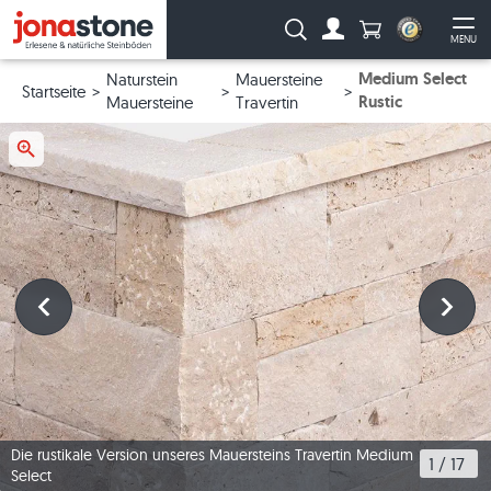
Anzahl Produkte
Suche:
MENU
Zum Account
Me
Medium Select
Naturstein
Mauersteine
Startseite
Rustic
Mauersteine
Travertin
Die rustikale Version unseres Mauersteins Travertin Medium
1
 / 
17
Select