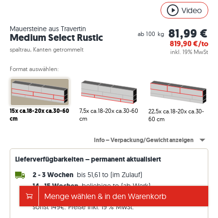
Video
Mauersteine aus Travertin
81,99 €
ab 100 kg
Medium Select Rustic
819,90
€/to
spaltrau, Kanten getrommelt
inkl. 19% MwSt
Format auswählen:
7,5x ca.18-20x ca.30-60
15x ca.18-20x ca.30-60
22,5x ca.18-20x ca.30-
cm
cm
60 cm
Info – Verpackung/Gewicht anzeigen
Lieferverfügbarkeiten – permanent aktualisiert
2 - 3 Wochen
bis 51,61 to (im Zulauf)
14 - 15 Wochen
beliebige to (ab Werk)
Menge wählen & in den Warenkorb
Versand frei ab 5.000€
sonst 149€. Preise inkl. 19 % MwSt.