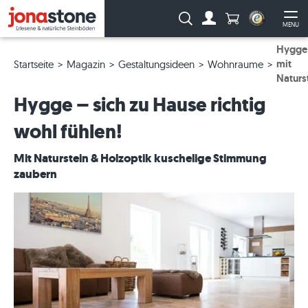
Anzahl Produkte
Suche:
MENU
Zum Account
Me
Hygge
mit
Startseite
Magazin
Gestaltungsideen
Wohnraume
Naturs
Hygge – sich zu Hause richtig
wohl fühlen!
Mit Naturstein & Holzoptik kuschelige Stimmung
zaubern