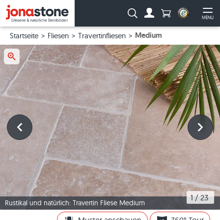
Anzahl Produkte
Suche:
MENU
Zum Account
Me
Medium
Startseite
Fliesen
Travertinfliesen
1
 / 
23
Rustikal und natürlich: Travertin Fliese Medium