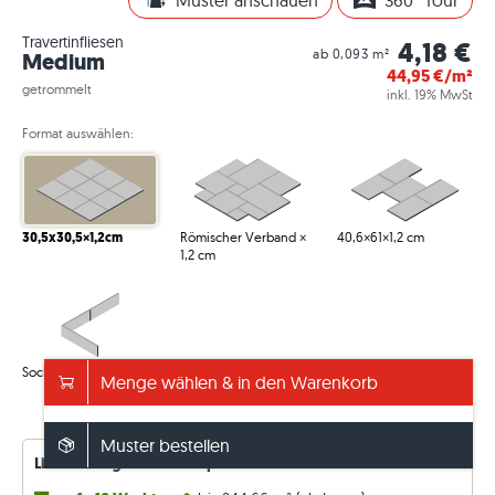
Muster anschauen
360° Tour
Travertinfliesen
4,18 €
ab 0,093 m²
Medium
44,95
€/m²
getrommelt
inkl. 19% MwSt
Format auswählen:
30,5x30,5×1,2cm
Römischer Verband ×
40,6×61×1,2 cm
1,2 cm
Sockel 6×40,6×1,2 cm
Menge wählen & in den Warenkorb
Info – Verpackung/Gewicht anzeigen
Muster bestellen
Lieferverfügbarkeiten – permanent aktualisiert