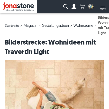
Anzahl Produkte
Suche:
MENU
Zum Account
Me
Bilders
Wohni
Startseite
Magazin
Gestaltungsideen
Wohnraume
mit Tra
Light
Bilderstrecke: Wohnideen mit
Travertin Light