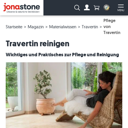
Anzahl Produkte
Suche:
MENU
Zum Account
Me
Pflege
von
Startseite
Magazin
Materialwissen
Travertin
Travertin
Travertin reinigen
Wichtiges und Praktisches zur Pflege und Reinigung