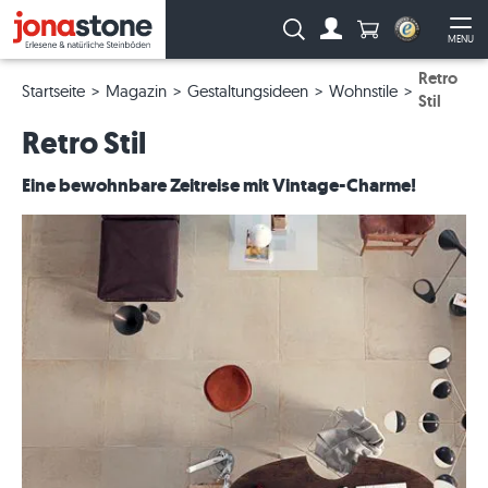
Anzahl Produkte
Suche:
MENU
Zum Account
Me
Retro
Startseite
Magazin
Gestaltungsideen
Wohnstile
Stil
Retro Stil
Eine bewohnbare Zeitreise mit Vintage-Charme!