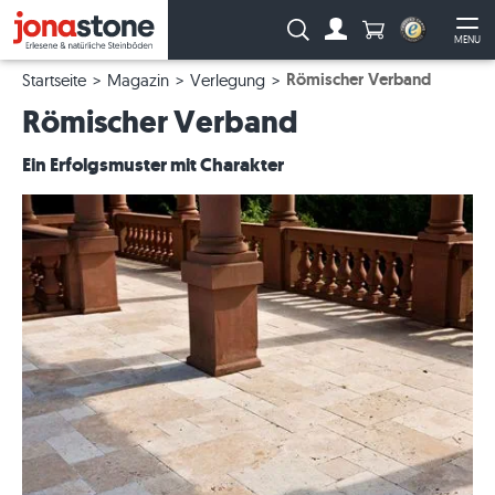
Anzahl Produkte
Suche:
MENU
Zum Account
Me
Römischer Verband
Startseite
Magazin
Verlegung
Römischer Verband
Ein Erfolgsmuster mit Charakter