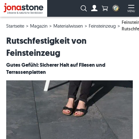
Anzahl Produkte
Suche:
MENU
Zum Account
Me
Feinstei
Startseite
Magazin
Materialwissen
Feinsteinzeug
Rutschfe
Rutschfestigkeit von
Feinsteinzeug
Gutes Gefühl: Sicherer Halt auf Fliesen und
Terrassenplatten