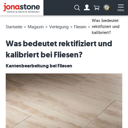
Anzahl Produkte
Suche:
MENU
Zum Account
Me
Was bedeutet
rektifiziert und
Startseite
Magazin
Verlegung
Fliesen
kalibriert?
Was bedeutet rektifiziert und
kalibriert bei Fliesen?
Kantenbearbeitung bei Fliesen