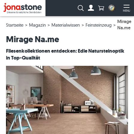
Anzahl Produkte
Suche:
MENU
Zum Account
Me
Mirage
Startseite
Magazin
Materialwissen
Feinsteinzeug
Na.me
Mirage Na.me
Fliesenkollektionen entdecken: Edle Natursteinoptik
in Top-Qualität