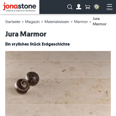
Anzahl Produkte
Suche:
MENU
Zum Account
Me
Jura
Startseite
Magazin
Materialwissen
Marmor
Marmor
Jura Marmor
Ein stylishes Stück Erdgeschichte