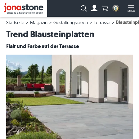
Anzahl Produkte
Suche:
MENU
Zum Account
Me
Blausteinp
Startseite
Magazin
Gestaltungsideen
Terrasse
Trend Blausteinplatten
Flair und Farbe auf der Terrasse