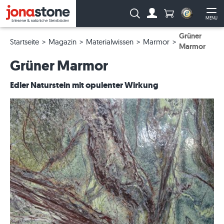
Anzahl Produkte
Suche:
MENU
Zum Account
Me
Grüner
Startseite
Magazin
Materialwissen
Marmor
Marmor
Grüner Marmor
Edler Naturstein mit opulenter Wirkung