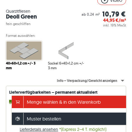
Video
Quarzitfliesen
10,79 €
ab 0,24 m²
Deoli Green
44,95
€/m²
fein geschliffen
inkl. 19% MwSt
Format auswählen:
40×60×1,2 cm +/- 3
Sockel 6×40×1,2 cm +/-
mm
3 mm
Info – Verpackung/Gewicht anzeigen
Lieferverfügbarkeiten – permanent aktualisiert
4 - 10 Werktage*
Menge wählen & in den Warenkorb
bis 305,76 m² (ab Lager)
18 - 19 Wochen
beliebige m² (ab Werk)
Versand frei ab 5.000€
Muster bestellen
sonst 149€. Preise inkl. 19 % MwSt.
Lieferdetails ansehen
*(Express 2–4 T. möglich!)