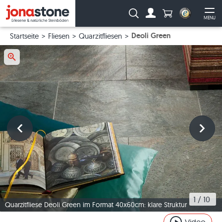
Anzahl Produkte
Suche:
MENU
Zum Account
Me
Deoli Green
Startseite
Fliesen
Quarzitfliesen
1
 / 
10
Quarzitfliese Deoli Green im Format 40x60cm: klare Struktur