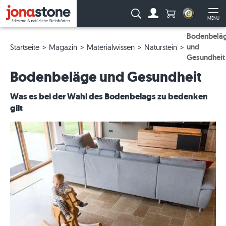
Anzahl Produkte
Suche:
MENU
Zum Account
Me
Bodenbelä
und
Startseite
Magazin
Materialwissen
Naturstein
Gesundheit
Bodenbeläge und Gesundheit
Was es bei der Wahl des Bodenbelags zu bedenken
gilt