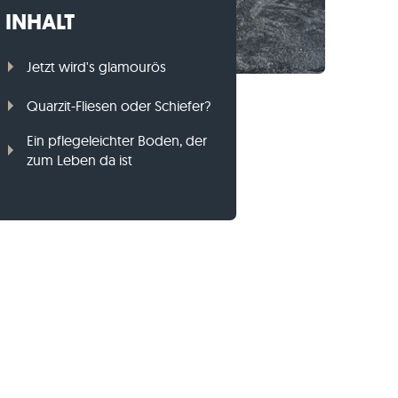
INHALT
Gneis-Rasenkanten
Basalt-Rasenkanten
Jetzt wird's glamourös
Quarzit-Fliesen oder Schiefer?
Ein pflegeleichter Boden, der
zum Leben da ist