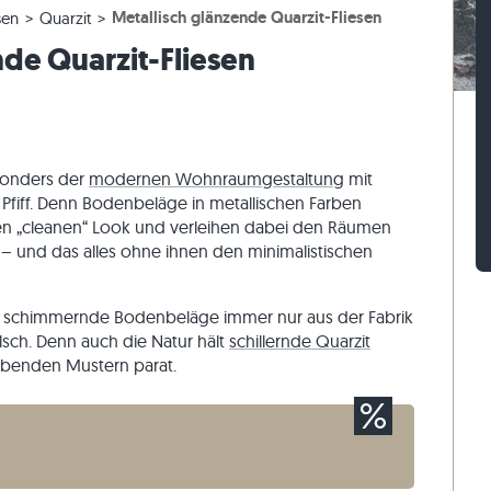
Metallisch glänzende Quarzit-Fliesen
sen
Quarzit
esen
rassenplatten
ckstufen
Kalkstein-Pflastersteine
Travertin-Mauersteine
nde Quarzit-Fliesen
esen
rassenplatten
-Blockstufen
Quarzit-Pflastersteine
Quarzit-Mauersteine
Gneis-Pflastersteine
Gneis-Mauersteine
Pflasterriegel
Verblender außen
sonders der
modernen Wohnraumgestaltung
mit
Pfiff. Denn Bodenbeläge in metallischen Farben
ten „cleanen“ Look und verleihen dabei den Räumen
r – und das alles ohne ihnen den minimalistischen
ch schimmernde Bodenbeläge immer nur aus der Fabrik
alsch. Denn auch die Natur hält
schillernde Quarzit
benden Mustern parat.