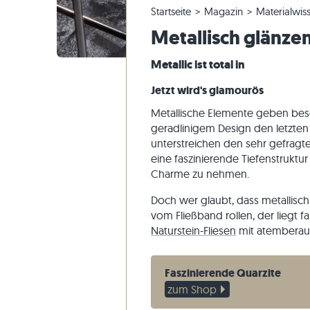
Startseite
Magazin
Materialwis
Quarzitfliesen
Kalksteinplatten
Reklamieren & Nachbestellen
Panoramatour
Beige Fli
Beige Ter
Gneis-Blo
Marmor
Metallisch glänze
Marmorfliesen
Marmorplatten
Bestellung ändern & Stornieren
Gartengestaltung
Graue Fli
Graue Ter
Kalkstein
Quarzit
Antike Fliesen
Quarzitplatten
Musterversand
Wohnstile
Sandstein
Metallic ist total in
Mosaikfliesen
Gneisplatten
Lieferung & Transport
Kundenimpressionen
Schiefer
Jetzt wird's glamourös
Verblender
Basaltplatten
Videos
Travertin
Metallische Elemente geben be
Polygonalplatten
geradlinigem Design den letzten 
unterstreichen den sehr gefrag
Poolumrandung
eine faszinierende Tiefenstruktu
Charme zu nehmen.
Doch wer glaubt, dass metallis
vom Fließband rollen, der liegt f
Naturstein-Fliesen
mit atemberau
Faszinierende Quarzite
zum Shop