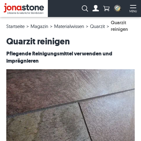
Anzahl Produkte
Suche:
MENU
Zum Account
Me
Quarzit
Startseite
Magazin
Materialwissen
Quarzit
reinigen
Quarzit reinigen
Pflegende Reinigungsmittel verwenden und
imprägnieren