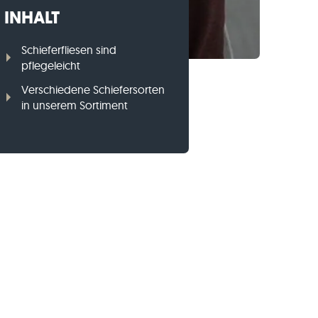
INHALT
Gneis-Rasenkanten
Basalt-Rasenkanten
Schieferfliesen sind
pflegeleicht
Verschiedene Schiefersorten
in unserem Sortiment