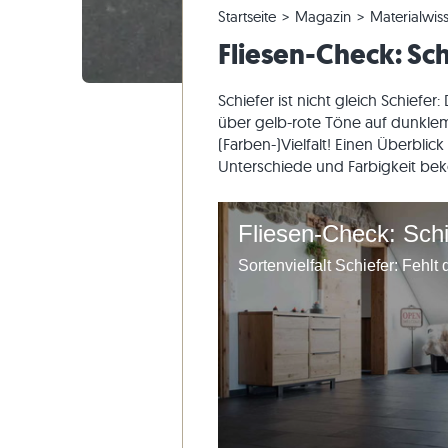
Startseite
Magazin
Materialwis
Quarzitfliesen
Kalksteinplatten
Reklamieren & Nachbestellen
Panoramatour
Beige Fli
Beige Ter
Gneis-Blo
Marmor
Fliesen-Check: Sch
Marmorfliesen
Marmorplatten
Bestellung ändern & Stornieren
Gartengestaltung
Graue Fli
Graue Ter
Kalkstein
Quarzit
Antike Fliesen
Quarzitplatten
Musterversand
Wohnstile
Sandstein
Schiefer ist nicht gleich Schiefe
Mosaikfliesen
Gneisplatten
Lieferung & Transport
Kundenimpressionen
Schiefer
über gelb-rote Töne auf dunkle
(Farben-)Vielfalt! Einen Überblic
Verblender
Basaltplatten
Videos
Travertin
Unterschiede und Farbigkeit be
Polygonalplatten
Poolumrandung
Fliesen-Check: Schi