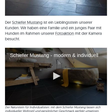
Der
Schiefer Mustang
ist ein Lieblingsstein unserer
Kunden. Wir haben eine Familie und ein junges Paar mit
Hunden im Rahmen unserer
Fotoaktion
mit der Kamera
besucht.
Schiefer Mustang - modern & individuell
0
Der Naturstein für Individualisten: mit dem Schiefer Mustang lassen sich
seconds
individueller Wohnstil und persönlicher Geschmack perfekt umsetzen.