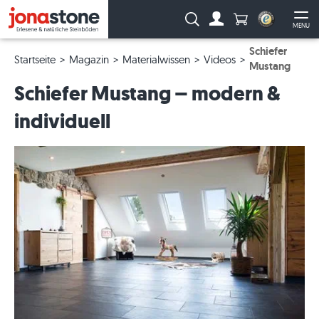
Anzahl Produkte
Suche:
MENU
Zum Account
Me
Schiefer
Startseite
Magazin
Materialwissen
Videos
Mustang
Schiefer Mustang – modern &
individuell