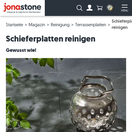
Anzahl Produkte
Suche:
MENU
Zum Account
Me
Schieferpl
Startseite
Magazin
Reinigung
Terrassenplatten
reinigen
Schieferplatten reinigen
Gewusst wie!