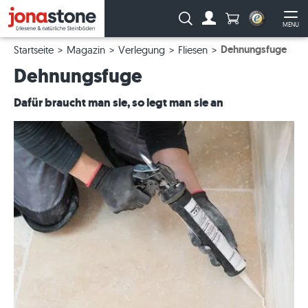
Anzahl Produkte
Suche:
MENU
Zum Account
Me
Dehnungsfuge
Startseite
Magazin
Verlegung
Fliesen
Dehnungsfuge
Dafür braucht man sie, so legt man sie an