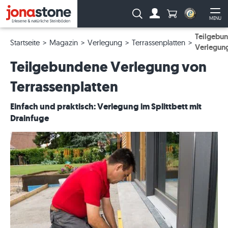
Anzahl Produkte
Suche:
MENU
Zum Account
Me
Teilgebu
Startseite
Magazin
Verlegung
Terrassenplatten
Verlegun
Teilgebundene Verlegung von
Terrassenplatten
Einfach und praktisch: Verlegung im Splittbett mit
Drainfuge