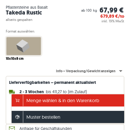
Pflastersteine aus Basalt
67,99 €
ab 100 kg
Takeda Rustic
679,89
€/to
allseits gespalten
inkl. 19% MwSt
Format auswählen:
10x10x8 cm
Info – Verpackung/Gewicht anzeigen
Lieferverfügbarkeiten – permanent aktualisiert
2 - 3 Wochen
bis 411,27 to (im Zulauf)
14 - 15 Wochen
beliebige to (ab Werk)
Menge wählen & in den Warenkorb
Versand frei ab 5.000€
sonst 149€. Preise inkl. 19 % MwSt.
Muster bestellen
Lieferdetails ansehen
Anfrage für Geschäftskunden