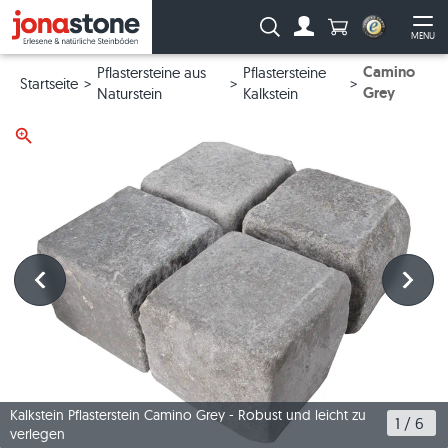
Anzahl Produkte
Suche:
MENU
Zum Account
Me
Camino
Pflastersteine aus
Pflastersteine
Startseite
Grey
Naturstein
Kalkstein
Kalkstein Pflasterstein Camino Grey - Robust und leicht zu
1
 / 
6
verlegen