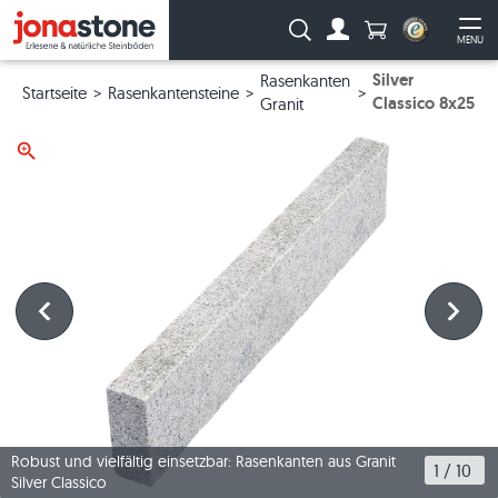
Anzahl Produkte
Suche:
MENU
Zum Account
Me
Silver
Rasenkanten
Startseite
Rasenkantensteine
Classico 8x25
Granit
Robust und vielfältig einsetzbar: Rasenkanten aus Granit
1
 / 
10
Silver Classico