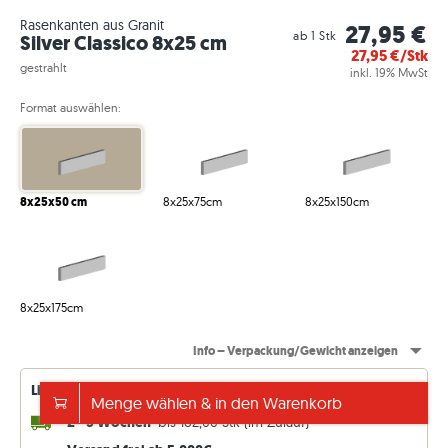
Rasenkanten aus Granit
27,95 €
ab 1 Stk
Silver Classico 8x25 cm
27,95
€/Stk
gestrahlt
inkl. 19% MwSt
Format auswählen:
8x25x50 cm
8x25x75cm
8x25x150cm
8x25x175cm
Info – Verpackung/Gewicht anzeigen
Lieferverfügbarkeiten – permanent aktualisiert
Menge wählen & in den Warenkorb
2 - 3 Wochen
bis 182,00 Stk (im Zulauf)