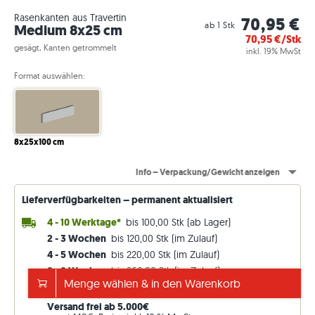
Rasenkanten aus Travertin
70,95 €
ab 1 Stk
Medium 8x25 cm
70,95
€/Stk
gesägt, Kanten getrommelt
inkl. 19% MwSt
Format auswählen:
8x25x100 cm
Info – Verpackung/Gewicht anzeigen
Lieferverfügbarkeiten – permanent aktualisiert
4 - 10 Werktage*
bis 100,00 Stk (ab Lager)
2 - 3 Wochen
bis 120,00 Stk (im Zulauf)
4 - 5 Wochen
bis 220,00 Stk (im Zulauf)
8 - 9 Wochen
bis 260,00 Stk (im Zulauf)
Menge wählen & in den Warenkorb
14 - 15 Wochen
beliebige Stk (ab Werk)
Versand frei ab 5.000€