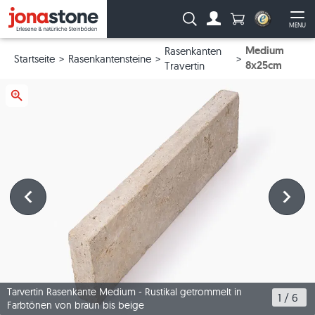
Anzahl Produkte
Suche:
MENU
Zum Account
Me
Medium
Rasenkanten
Startseite
Rasenkantensteine
8x25cm
Travertin
Tarvertin Rasenkante Medium - Rustikal getrommelt in
1
 / 
6
Farbtönen von braun bis beige