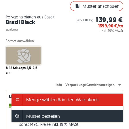
Muster anschauen
Polygonalplatten aus Basalt
139,99 €
ab 100 kg
Brazil Black
1399,90
€/to
spaltrau
inkl. 19% MwSt
Format auswählen:
8-12 Stk./qm, 1,5-2,5
cm
Info – Verpackung/Gewicht anzeigen
Lieferverfügbarkeiten – permanent aktualisiert
Menge wählen & in den Warenkorb
2 - 3 Wochen
bis 14,51 to (im Zulauf)
10 - 11 Wochen
beliebige to (ab Werk)
Muster bestellen
Versand frei ab 5.000€
sonst 149€. Preise inkl. 19 % MwSt.