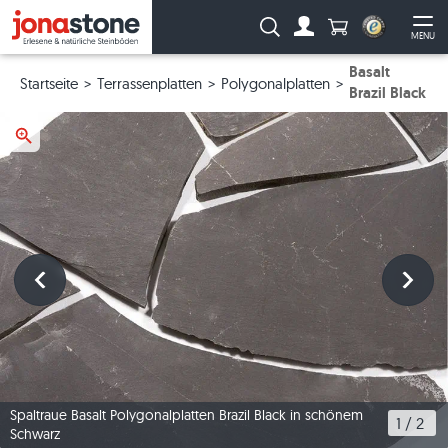
Anzahl Produkte
Suche:
MENU
Zum Account
Me
Basalt
Startseite
Terrassenplatten
Polygonalplatten
Brazil Black
Spaltraue Basalt Polygonalplatten Brazil Black in schönem
1
 / 
2
Schwarz