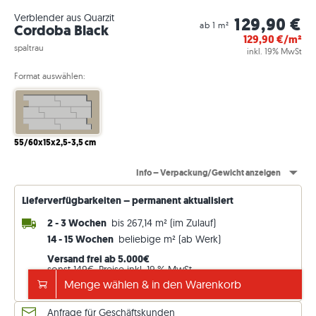
Verblender aus Quarzit
129,90 €
ab 1 m²
Cordoba Black
129,90
€/m²
spaltrau
inkl. 19% MwSt
Format auswählen:
55/60x15x2,5-3,5 cm
Info – Verpackung/Gewicht anzeigen
Lieferverfügbarkeiten – permanent aktualisiert
2 - 3 Wochen
bis 267,14 m² (im Zulauf)
14 - 15 Wochen
beliebige m² (ab Werk)
Versand frei ab 5.000€
sonst 149€. Preise inkl. 19 % MwSt.
Menge wählen & in den Warenkorb
Lieferdetails ansehen
Anfrage für Geschäftskunden