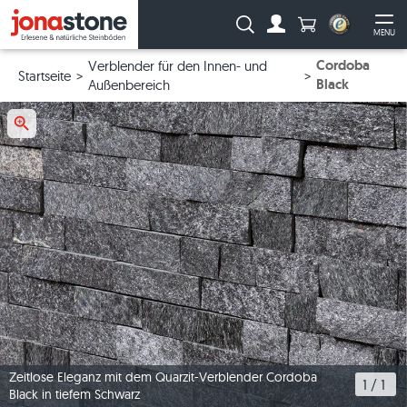
Anzahl Produkte
Suche:
MENU
Zum Account
Me
Cordoba
Verblender für den Innen- und
Startseite
Black
Außenbereich
Zeitlose Eleganz mit dem Quarzit-Verblender Cordoba
1
 / 
1
Black in tiefem Schwarz