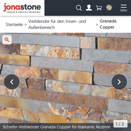
Anzahl Produkte
Suche:
MENU
Zum Account
Me
Granada
Verblender für den Innen- und
Startseite
Copper
Außenbereich
1
 / 
2
Schiefer-Verblender Granada Copper für markante Akzente