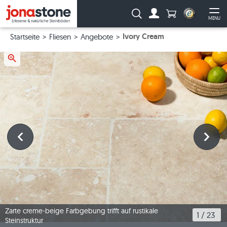
Anzahl Produkte
Suche:
MENU
Zum Account
Me
Ivory Cream
Startseite
Fliesen
Angebote
Zarte creme-beige Farbgebung trifft auf rustikale
1
 / 
23
Steinstruktur