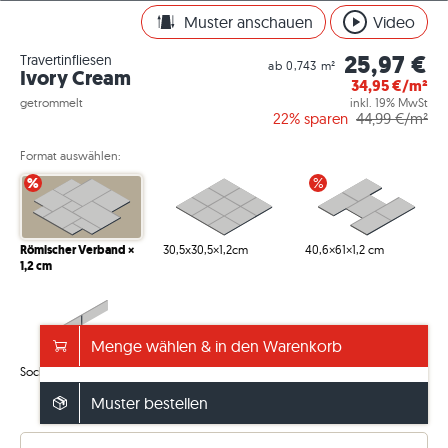
Muster anschauen
Video
25,97 €
Travertinfliesen
ab 0,743 m²
Ivory Cream
34,95
€/m²
getrommelt
inkl. 19% MwSt
22%
sparen
44,99
€/m²
Format auswählen:
%
%
Römischer Verband ×
30,5x30,5×1,2cm
40,6×61×1,2 cm
1,2 cm
Menge wählen & in den Warenkorb
Sockel 6×40,6×1,2 cm
Muster bestellen
Info – Verpackung/Gewicht anzeigen