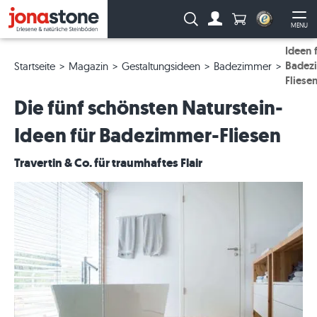
Anzahl Produkte
Suche:
MENU
Zum Account
Me
Ideen 
Badez
Startseite
Magazin
Gestaltungsideen
Badezimmer
Fliese
Die fünf schönsten Naturstein-
Ideen für Badezimmer-Fliesen
Travertin & Co. für traumhaftes Flair