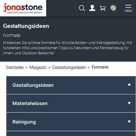
Anzahl Produkte
Suche:
MENU
Zum Account
Me
Gestaltungsideen
Formate
Entdecken Sie schöne Formate für stilvolle Boden- und Wandgestaltung, mit
fundierten Infos und praktischen Tipps zu Naturstein und Feinsteinzeug für
Innen- und Outdoor-Bereiche!
Formate
Startseite
Magazin
Gestaltungsideen
Gestaltungsideen
Alle Gestaltungsideen
Materialwissen
Badezimmer
Alle Materialwissen
Reinigung
Farben
Basalt