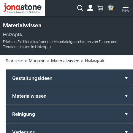
Anzahl Produkte
Suche:
MENU
Zum Account
Me
Materialwissen
Holzoptik
Erfahren Sie hier alles über die Materialeigenschaften von Fliesen und
Terrassenplatten in Holzoptik!
Holzoptik
Startseite
Magazin
Materialwissen
Gestaltungsideen
Alle Gestaltungsideen
Materialwissen
Badezimmer
Alle Materialwissen
Reinigung
Farben
Basalt
Alle Reinigung
Verlegung
Formate