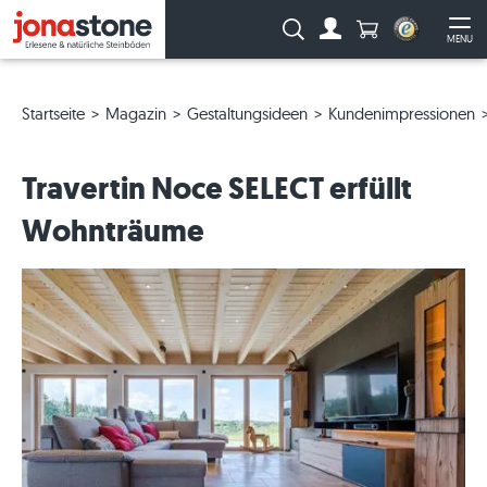
Anzahl Produkte
Suche:
MENU
Zum Account
Me
Startseite
Magazin
Gestaltungsideen
Kundenimpressionen
Travertin Noce SELECT erfüllt
Wohnträume