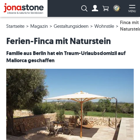
Anzahl Produkte
Suche:
MENU
Zum Account
Me
Finca mit
Startseite
Magazin
Gestaltungsideen
Wohnstile
Naturstei
Ferien-Finca mit Naturstein
Familie aus Berlin hat ein Traum-Urlaubsdomizil auf
Mallorca geschaffen